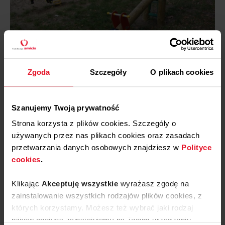
Zgoda
Szczegóły
O plikach cookies
Szanujemy Twoją prywatność
Strona korzysta z plików cookies. Szczegóły o
używanych przez nas plikach cookies oraz zasadach
przetwarzania danych osobowych znajdziesz w
Polityce
Aktualności
cookies
.
Klikając
Akceptuję wszystkie
wyrażasz zgodę na
zainstalowanie wszystkich rodzajów plików cookies, z
15 KWIETNIA, 2026
których korzystamy. Możesz też wybrać jaki rodzaj
Amicis wspiera Bieg na Tak!
plików cookies zainstalujemy na Twoim urządzeniu,