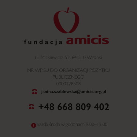
ul. Mickiewicza 52, 64-510 Wronki
NR WPISU DO ORGANIZACJI POŻYTKU
PUBLICZNEGO
0000228508
janina.szablewska@amicis.org.pl
+48 668 809 402
każda środa w godzinach 9:00–13:00