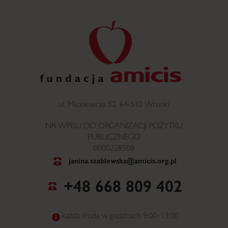
ul. Mickiewicza 52, 64-510 Wronki
NR WPISU DO ORGANIZACJI POŻYTKU
PUBLICZNEGO
0000228508
janina.szablewska@amicis.org.pl
+48 668 809 402
każda środa w godzinach 9:00–13:00