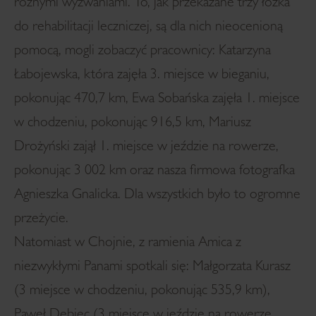
różnymi wyzwaniami. To, jak przekazane trzy łóżka
do rehabilitacji leczniczej, są dla nich nieocenioną
pomocą, mogli zobaczyć pracownicy: Katarzyna
Łabojewska, która zajęła 3. miejsce w bieganiu,
pokonując 470,7 km, Ewa Sobańska zajęła 1. miejsce
w chodzeniu, pokonując 916,5 km, Mariusz
Drożyński zajął 1. miejsce w jeździe na rowerze,
pokonując 3 002 km oraz nasza firmowa fotografka
Agnieszka Gnalicka. Dla wszystkich było to ogromne
przeżycie.
Natomiast w Chojnie, z ramienia Amica z
niezwykłymi Panami spotkali się: Małgorzata Kurasz
(3 miejsce w chodzeniu, pokonując 535,9 km),
Paweł Dębiec (3 miejsce w jeździe na rowerze,