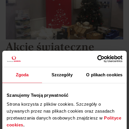
Akcje świąteczne
25 GRUDNIA, 2023
Zgoda
Szczegóły
O plikach cookies
Akcje świąteczne 2023
Więcej
Szanujemy Twoją prywatność
30 GRUDNIA, 2022
Akcje świąteczne2022
Strona korzysta z plików cookies. Szczegóły o
używanych przez nas plikach cookies oraz zasadach
Więcej
przetwarzania danych osobowych znajdziesz w
Polityce
cookies
.
27 GRUDNIA, 2019