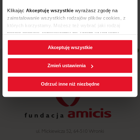
Akcje świąteczne 2019
Klikając
Akceptuję wszystkie
wyrażasz zgodę na
Więcej
zainstalowanie wszystkich rodzajów plików cookies, z
których korzystamy. Możesz też wybrać jaki rodzaj
plików cookies zainstalujemy na Twoim urządzeniu,
klikając
Zmień ustawienia.
Akceptuję wszystkie
W każdej chwili możesz zmienić wybrane przez Ciebie
ustawienia plików cookies wchodząc w zakładkę
Zmień ustawienia
Polityka cookies
.
Odrzuć inne niż niezbędne
ul. Mickiewicza 52, 64-510 Wronki