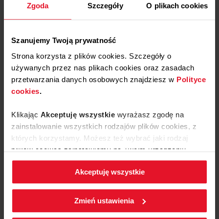
Zgoda
Szczegóły
O plikach cookies
Szanujemy Twoją prywatność
Strona korzysta z plików cookies. Szczegóły o
używanych przez nas plikach cookies oraz zasadach
przetwarzania danych osobowych znajdziesz w
Polityce
cookies
.
Klikając
Akceptuję wszystkie
wyrażasz zgodę na
zainstalowanie wszystkich rodzajów plików cookies, z
których korzystamy. Możesz też wybrać jaki rodzaj
plików cookies zainstalujemy na Twoim urządzeniu,
klikając
Zmień ustawienia.
Akceptuję wszystkie
W każdej chwili możesz zmienić wybrane przez Ciebie
ustawienia plików cookies wchodząc w zakładkę
Zmień ustawienia
Polityka cookies
.