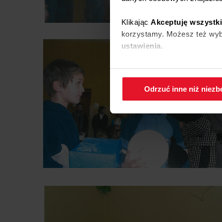
Klikając
Akceptuję wszystk
korzystamy. Możesz też wybr
ustawienia.
W każdej chwili możesz zmi
cookies
.
Odrzuć inne niż niez