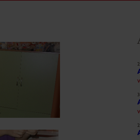
2
W
3
W
2