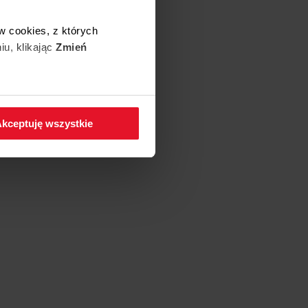
w cookies, z których
iu, klikając
Zmień
 w zakładkę
Polityka
kceptuję wszystkie