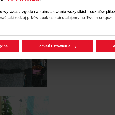
ie
wyrażasz zgodę na zainstalowanie wszystkich rodzajów plikó
ać jaki rodzaj plików cookies zainstalujemy na Twoim urządzen
enić wybrane przez Ciebie ustawienia plików cookies wchodząc
będne
Zmień ustawienia
A