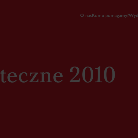
O nas
Komu pomagamy?
Wyd
teczne 2010